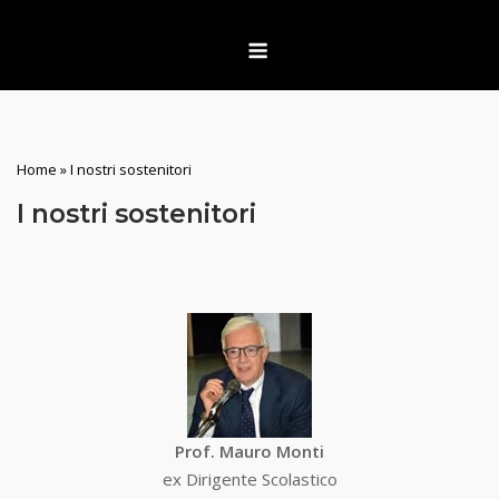
Skip
Menu
to
content
Home
»
I nostri sostenitori
I nostri sostenitori
Prof. Mauro Monti
ex Dirigente Scolastico