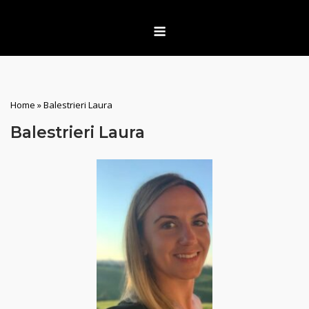
Skip
Menu
to
content
Home
»
Balestrieri Laura
Balestrieri Laura