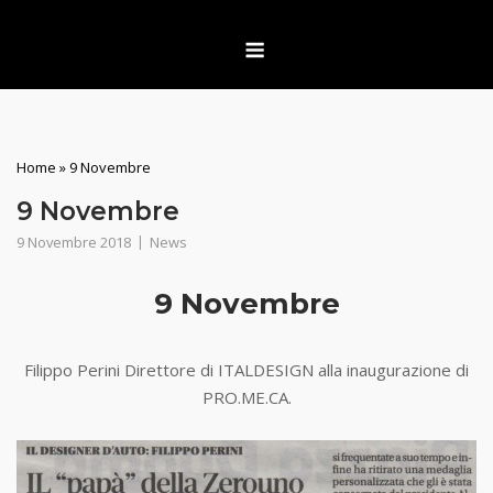
Skip
Menu
to
content
Home
»
9 Novembre
9 Novembre
9 Novembre 2018
News
9 Novembre
Filippo Perini Direttore di ITALDESIGN alla inaugurazione di
PRO.ME.CA.