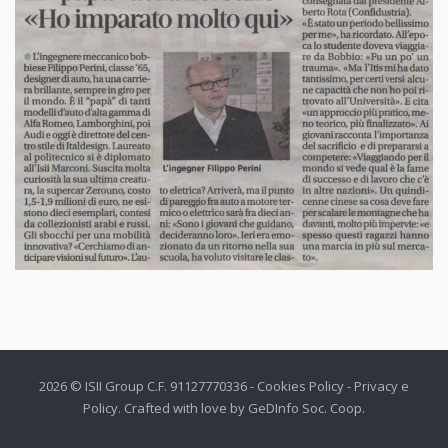
2026 © ISII Group C.F. 91127770336 -
Cookies Policy
-
Privacy e
Policy
. Crafted with love by
GeDInfo Soc. Coop
.